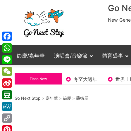
Skip
Go Ne
to
content
New Gener
Facebook
節慶/嘉年華
演唱會/音樂節
體育盛事
WhatsApp
Line
男鹿半島的『驅懶節』
冬至大過年
世界上最大
Flash New
WeChat
Sina
Go Next Stop
>
嘉年華
>
節慶
>
藝術展
Weibo
Douban
MeWe
Copy