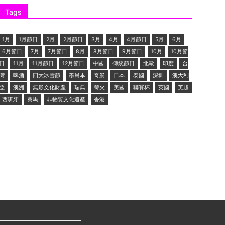
Tags
1月
1月節日
2月
2月節日
3月
4月
4月節日
5月
6月
6月節日
7月
7月節日
8月
8月節日
9月節日
10月
10月節
日
11月
11月節日
12月節日
中國
傳統節日
北歐
印度
台
灣
啤酒
四大冰雪節
墨爾本
奇景
日本
泰國
深圳
澳大利
亞
澳洲
無形文化財產
瑞典
篝火
美國
聯賽杯
英國
英超
西班牙
賽馬
非物質文化遺產
香港