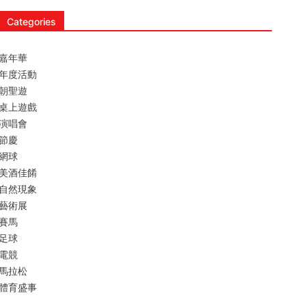
Categories
嘉年華
年度活動
朝聖遊
桌上遊戲
演唱會
節慶
網球
美酒佳餚
自然現象
藝術展
賽馬
足球
電競
馬拉松
體育盛事