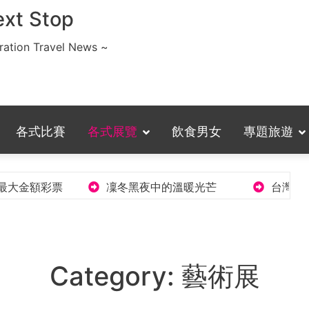
xt Stop
ation Travel News ~
各式比賽
各式展覽
飲食男女
專題旅遊
金額彩票
凜冬黑夜中的溫暖光芒
台灣北天燈、
Category:
藝術展