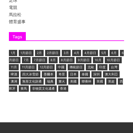
足球
電競
馬拉松
體育盛事
Tags
1月
1月節日
2月
2月節日
3月
4月
4月節日
5月
6月
6
月節日
7月
7月節日
8月
8月節日
9月節日
10月
10月節日
11月
11月節日
12月節日
中國
傳統節日
北歐
印度
台灣
啤酒
四大冰雪節
墨爾本
奇景
日本
泰國
深圳
澳大利亞
澳洲
無形文化財產
瑞典
篝火
美國
聯賽杯
英國
英超
西
班牙
賽馬
非物質文化遺產
香港